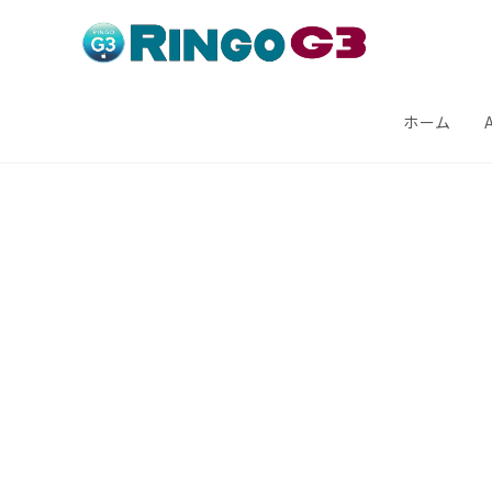
コ
ン
テ
ン
ホーム
ツ
へ
ス
キ
ッ
プ