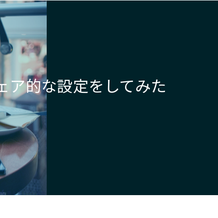
ト
の
ウェア的な設定をしてみた
検
索
を
ト