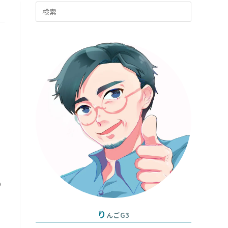
Press
グ
Escape
to
ル
close
the
search
panel.
の
り
んごG3