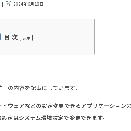
投
2024年6月18日
稿
の
最
終
変
目 次
[
]
更
表示
日:
前」の内容を記事にしています。
ハードウェアなどの設定変更できるアプリケーション
の設定はシステム環境設定で変更できます。