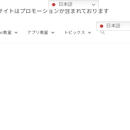
日本語
サイトはプロモーションが含まれております
日本語
ac教室
アプリ教室
トピックス
ウ
ェ
ブ
サ
イ