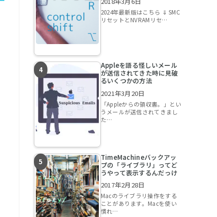
2018年3月6日
2024年最新版はこちら ⇓ SMC
リセットとNVRAMリセ…
Appleを語る怪しいメール
が送信されてきた時に見破
るいくつかの方法
2021年3月20日
「Appleからの領収書。」とい
うメールが送信されてきまし
た…
TimeMachineバックアッ
プの「ライブラリ」ってど
うやって表示するんだっけ
2017年2月28日
Macのライブラリ操作をする
ことがあります。Macを使い
慣れ…