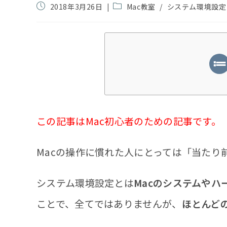
投
投
2018年3月26日
Mac教室
/
システム環境設定
稿
稿
公
カ
開
テ
日:
ゴ
リ
ー:
この記事はMac初心者のための記事です。
Macの操作に慣れた人にとっては「当たり
システム環境設定とは
Macのシステムや
ことで、全てではありませんが、
ほとんど