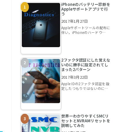
iPhoneのバッテリー診断を
Appleサポートアプリで行
う
2017年1月27日
Appleサポートツールの配布に
伴い，iPhoneのハードウ…
2ファクタ認証にした覚えな
いのに勝手に設定されてし
まった2パターン
2017年3月22日
Apple IDの2ファクタ認証を設
定したつもりではないのに…
世界一わかりやすくSMCリ
セットとNVRAMリセットを
説明してみた