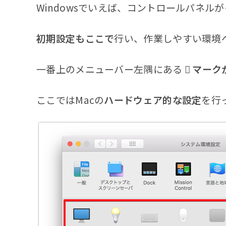
Windowsでいえば、コントロールパネル
初期設定もここで
行い、作業しやすい環境
一番上のメニューバー左隅にある
 マー
ここではMacの
ハードウェア的な設定
を行