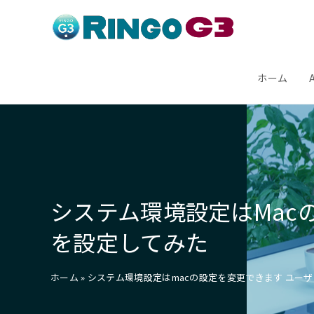
コ
ン
テ
ン
ホーム
ツ
へ
ス
キ
ッ
プ
システム環境設定はMacの
を設定してみた
ホーム
»
システム環境設定はmacの設定を変更できます ユーザアカ