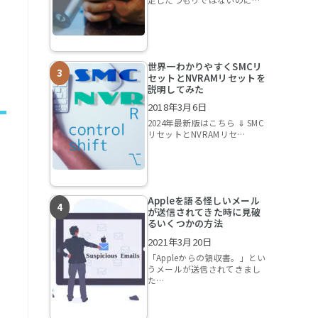
世界一わかりやすくSMCリ
セットとNVRAMリセットを
説明してみた
2018年3月6日
2024年最新版はこちら ⇓ SMC
リセットとNVRAMリセ…
Appleを語る怪しいメール
が送信されてきた時に見破
るいくつかの方法
2021年3月20日
「Appleからの領収書。」とい
うメールが送信されてきまし
た…