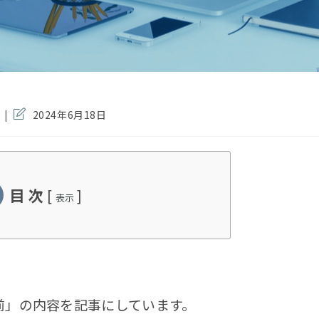
投
2024年6月18日
稿
の
最
終
変
目 次
[
]
更
表示
日:
前」の内容を記事にしています。