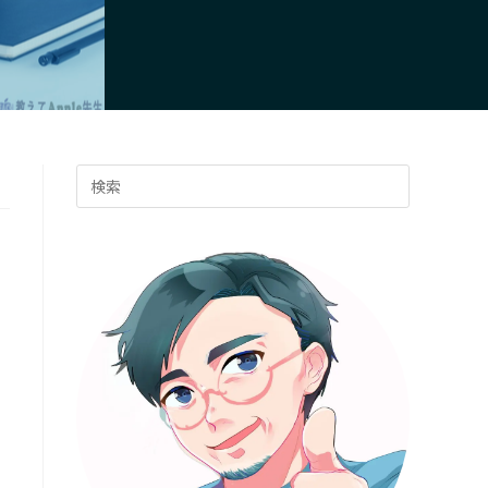
ト
の
Press
検
Escape
to
索
close
the
search
を
panel.
ト