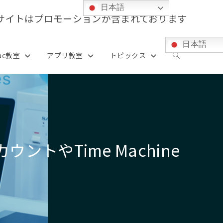
日本語
サイトはプロモーションが含まれております
日本語
ac教室
アプリ教室
トピックス
ウ
ェ
ブ
トやTime Machine
サ
イ