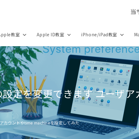
当
Apple教室
Apple ID教室
iPhone/iPad教室
M
設定を変更できます ユーザアカウン
ウントやtime machineを設定してみた