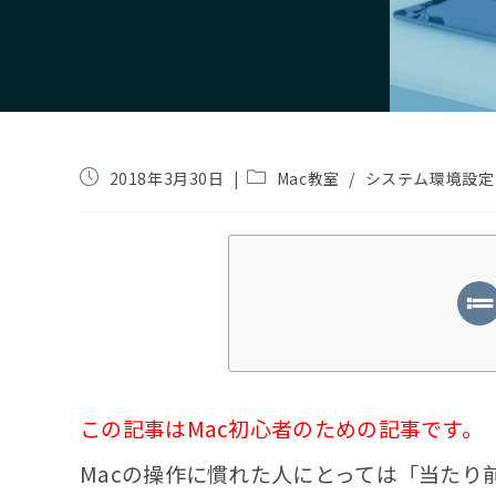
投
投
2018年3月30日
Mac教室
/
システム環境設定
稿
稿
公
カ
開
テ
日:
ゴ
リ
ー:
この記事はMac初心者のための記事です。
Macの操作に慣れた人にとっては「当たり