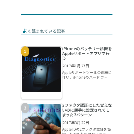
よ
く読まれている記事
iPhoneのバッテリー診断を
Appleサポートアプリで行
う
2017年1月27日
Appleサポートツールの配布に
伴い，iPhoneのハードウ…
2ファクタ認証にした覚えな
いのに勝手に設定されてし
まった2パターン
2017年3月22日
Apple IDの2ファクタ認証を設
定したつもりではないのに…