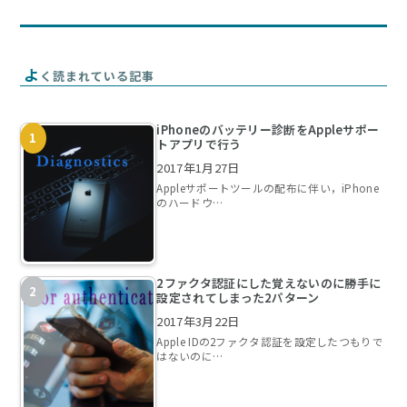
よ
く読まれている記事
iPhoneのバッテリー診断をAppleサポー
トアプリで行う
2017年1月27日
Appleサポートツールの配布に伴い，iPhone
のハードウ…
2ファクタ認証にした覚えないのに勝手に
設定されてしまった2パターン
2017年3月22日
Apple IDの2ファクタ認証を設定したつもりで
はないのに…