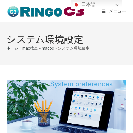
コ
日本語
メニュー
ン
テ
ン
システム環境設定
ツ
ホーム
»
mac教室
»
macos
»
システム環境設定
へ
ス
キ
ッ
プ