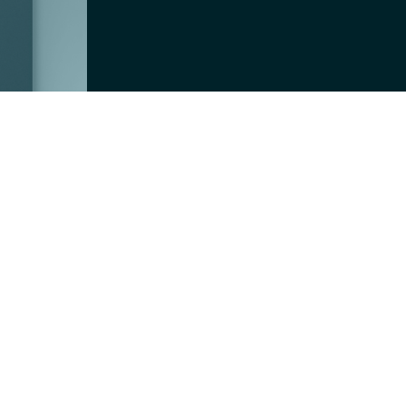
ト
の
検
索
を
ト