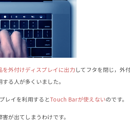
k製品を外付けディスプレイに出力
してフタを閉じ，外
用する人が多くいました。
イスプレイを利用すると
Touch Barが使えない
のです。
弊害が出てしまうわけです。