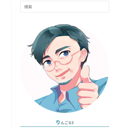
Press
グ
Escape
to
ル
close
the
search
panel.
利
り
んごG3