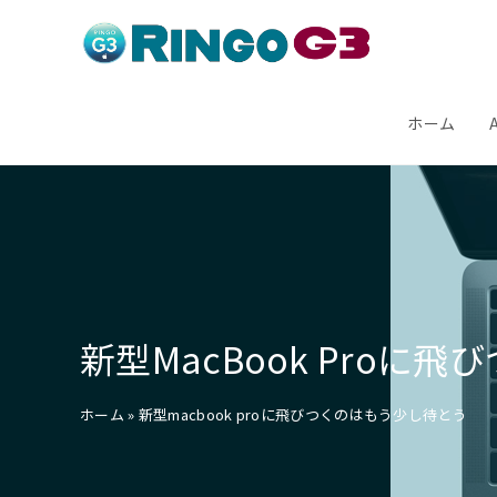
コ
ン
テ
ン
ホーム
ツ
へ
ス
キ
ッ
プ
新型MacBook Proに
ホーム
»
新型macbook proに飛びつくのはもう少し待とう