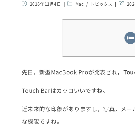
投
投
投
2016年11月4日
Mac
/
トピックス
20
稿
稿
稿
公
カ
の
開
テ
最
日:
ゴ
終
リ
変
ー:
更
日:
先日，新型MacBook Proが発表され，
To
Touch Barはカッコいいですね。
近未来的な印象がありますし，写真，メール
な機能ですね。