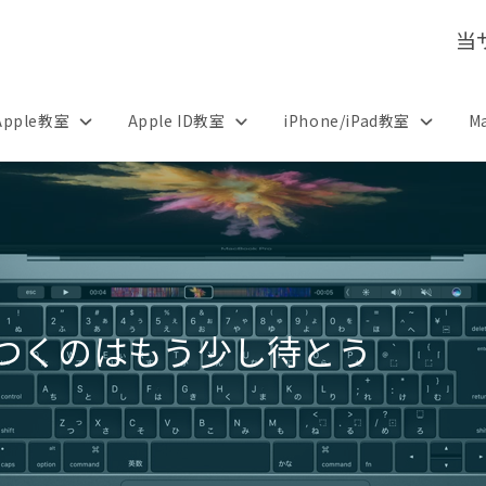
当
Apple教室
Apple ID教室
iPhone/iPad教室
M
飛びつくのはもう少し待とう