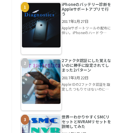
iPhoneのバッテリー診断を
Appleサポートアプリで行
う
2017年1月27日
Appleサポートツールの配布に
伴い，iPhoneのハードウ…
2ファクタ認証にした覚えな
いのに勝手に設定されてし
まった2パターン
2017年3月22日
Apple IDの2ファクタ認証を設
定したつもりではないのに…
世界一わかりやすくSMCリ
セットとNVRAMリセットを
説明してみた