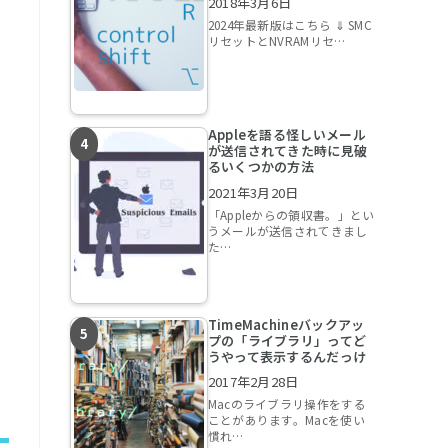
2018年3月6日
2024年最新版はこちら ⇓ SMC
リセットとNVRAMリセ…
Appleを語る怪しいメール
が送信されてきた時に見破
るいくつかの方法
2021年3月20日
「Appleからの領収書。」とい
うメールが送信されてきまし
た…
TimeMachineバックアッ
プの「ライブラリ」ってど
うやって表示するんだっけ
2017年2月28日
Macのライブラリ操作をする
ことがあります。Macを使い
慣れ…