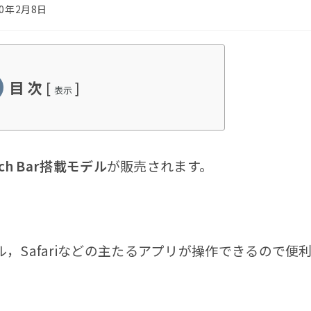
20年2月8日
目 次
[
]
表示
uch Bar搭載モデル
が販売されます。
，Safariなどの主たるアプリが操作できるので便