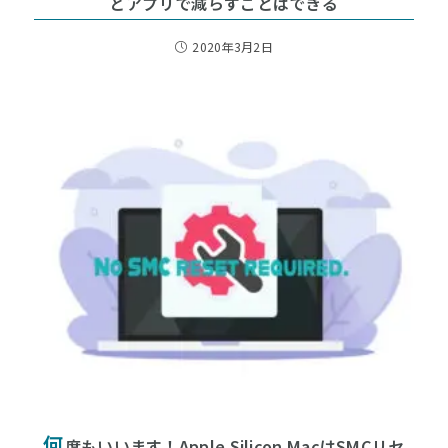
どアプリで減らすことはできる
2020年3月2日
何
度もいいます！Apple Silicon MacはSMCリセ