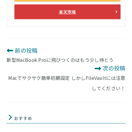
楽天市場
前の投稿
そ
の
新型MacBook Proに飛びつくのはもう少し待とう
他
の
次の投稿
記
Macでサクサク簡単初期設定 しかしFileVaultには注意
事
を
してください！
読
む
おすすめ