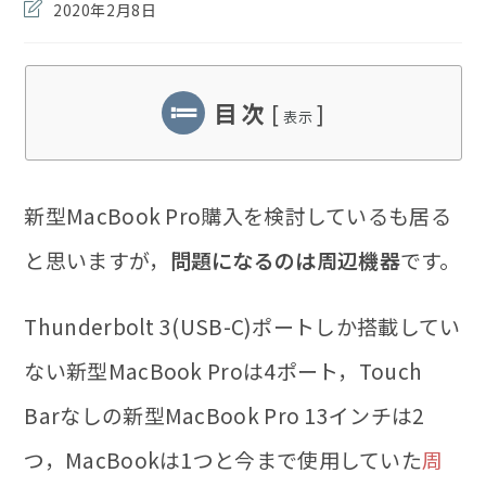
稿
投
2020年2月8日
開
カ
稿
日:
テ
の
ゴ
最
リ
終
ー:
目 次
[
]
変
表示
更
日:
新型MacBook Pro購入を検討しているも居る
と思いますが，
問題になるのは周辺機器
です。
Thunderbolt 3(USB-C)ポートしか搭載してい
ない新型MacBook Proは4ポート，Touch
Barなしの新型MacBook Pro 13インチは2
つ，MacBookは1つと今まで使用していた
周