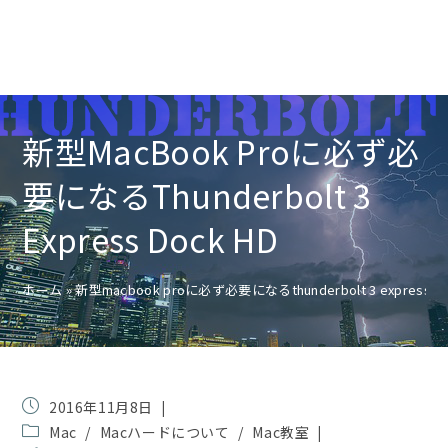
新型MacBook Proに必ず必
要になるThunderbolt 3
Express Dock HD
ホーム
»
新型macbook proに必ず必要になるthunderbolt 3 express do
投
2016年11月8日
稿
投
Mac
/
Macハードについて
/
Mac教室
公