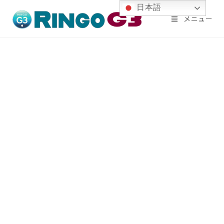
コ
日本語
メニュー
ン
テ
ン
ツ
へ
ス
キ
ッ
プ