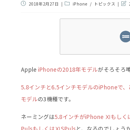
投
投
投
2018年2月27日
iPhone
/
トピックス
稿
稿
稿
公
カ
の
開
テ
最
日:
ゴ
終
リ
変
ー:
更
日:
Apple
iPhoneの2018年モデル
がそろそろ
5.8インチと6.5インチモデルのiPhoneで
モデル
の3機種です。
ネーミングは
5.8インチがiPhone Ⅺもしく
PulsもしくはⅪSPuls
と、なるのでしょう