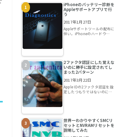
で
iPhoneのバッテリー診断を
Appleサポートアプリで行
う
2017年1月27日
Appleサポートツールの配布に
伴い，iPhoneのハードウ…
2ファクタ認証にした覚えな
いのに勝手に設定されてし
まった2パターン
2017年3月22日
Apple IDの2ファクタ認証を設
定したつもりではないのに…
世界一わかりやすくSMCリ
セットとNVRAMリセットを
説明してみた