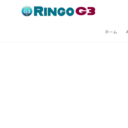
コ
ン
テ
ン
ホーム
ツ
へ
ス
キ
ッ
プ