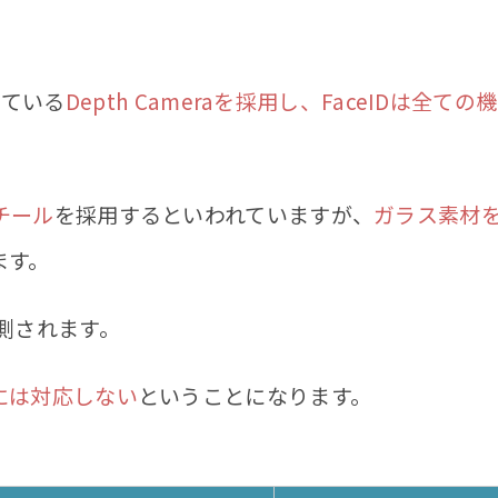
している
Depth Cameraを採用し、FaceIDは全ての機
チール
を採用するといわれていますが、
ガラス素材
ます。
測されます。
には対応しない
ということになります。