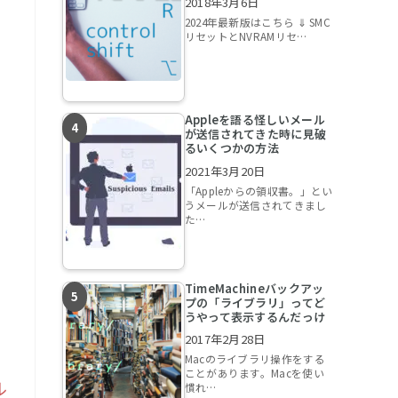
2018年3月6日
2024年最新版はこちら ⇓ SMC
リセットとNVRAMリセ…
Appleを語る怪しいメール
が送信されてきた時に見破
るいくつかの方法
2021年3月20日
「Appleからの領収書。」とい
うメールが送信されてきまし
た…
TimeMachineバックアッ
プの「ライブラリ」ってど
うやって表示するんだっけ
2017年2月28日
Macのライブラリ操作をする
ことがあります。Macを使い
ル
慣れ…