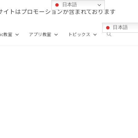
日本語
サイトはプロモーションが含まれております
日本語
ac教室
アプリ教室
トピックス
ウ
ェ
ブ
サ
イ