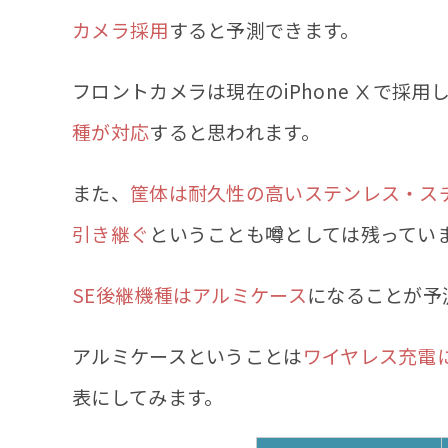
カメラ採用
すると予測できます。
フロントカメラは現在のiPhone Ⅹで採用
種が対応
すると思われます。
また、
筐体は耐久性の高いステンレス・ス
引き継ぐ
ということも噂としては残ってい
SE後継機種はアルミケース
になることが予
アルミケースということは
ワイヤレス充電
表にしてみます。