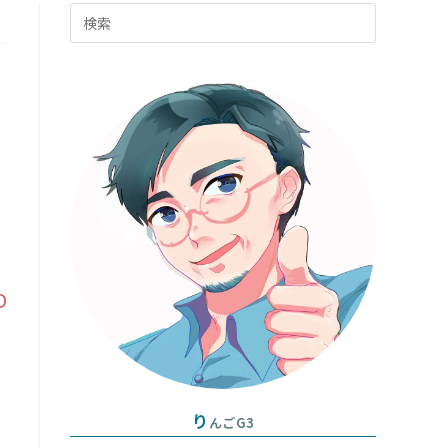
Press
グ
Escape
to
ル
close
the
search
panel.
D
り
んごG3