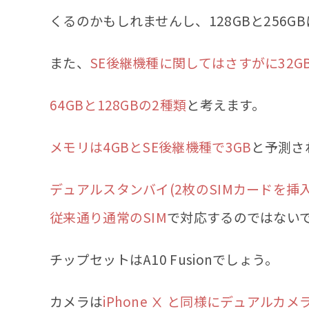
くるのかもしれませんし、128GBと256
また、
SE後継機種に関してはさすがに32G
64GBと128GBの2種類
と考えます。
メモリは4GBとSE後継機種で3GB
と予測さ
デュアルスタンバイ(2枚のSIMカードを挿入
従来通り通常のSIM
で対応するのではない
チップセットはA10 Fusionでしょう。
カメラは
iPhone Ⅹ と同様にデュアルカ