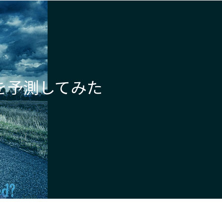
ト
の
格を予測してみた
検
索
を
ト