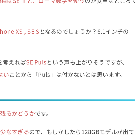
後継機種はSE Ⅱと、ローマ数字を使う
のが妥当なところ
Phone XS , SE S
となるのでしょうか？6.1インチの
を考えれば
SE Puls
という声も上がりそうですが、
ない
ことから「Puls」は付かないとは思います。
が残るかどうか
です。
は少なすぎる
ので、もしかしたら128GBモデルが出て