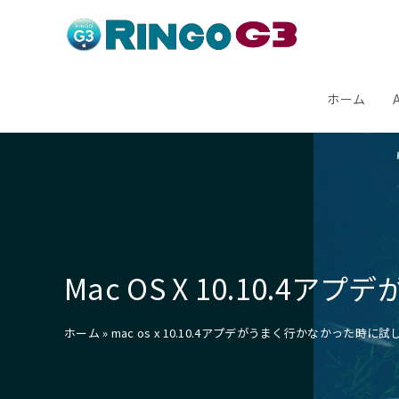
コ
ン
テ
ン
ホーム
ツ
へ
ス
キ
ッ
プ
Mac OS X 10.10.
ホーム
»
mac os x 10.10.4アプデがうまく行かなかった時に