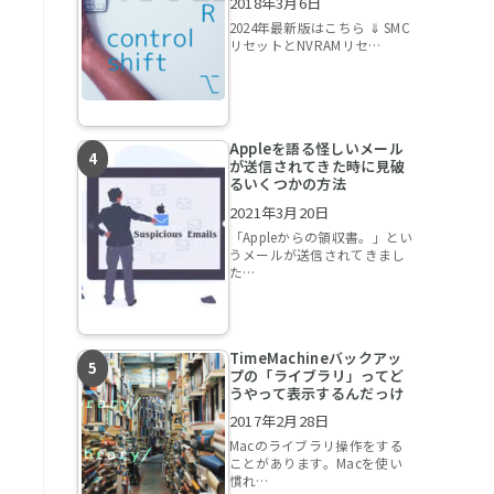
2018年3月6日
2024年最新版はこちら ⇓ SMC
リセットとNVRAMリセ…
Appleを語る怪しいメール
が送信されてきた時に見破
るいくつかの方法
2021年3月20日
「Appleからの領収書。」とい
うメールが送信されてきまし
た…
TimeMachineバックアッ
プの「ライブラリ」ってど
うやって表示するんだっけ
2017年2月28日
Macのライブラリ操作をする
ことがあります。Macを使い
慣れ…