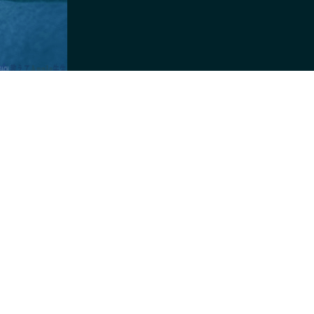
ト
の
検
索
を
ト