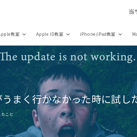
当
Apple教室
Apple ID教室
iPhone/iPad教室
M
4アプデがうまく行かなかった時に試
試したこと