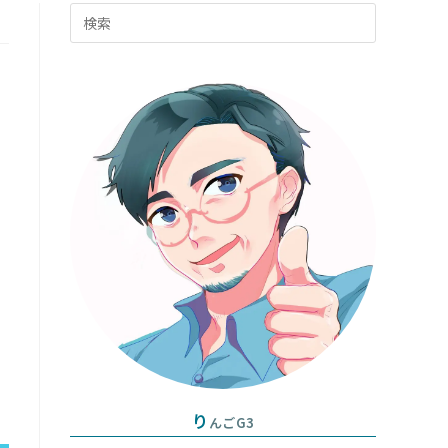
Press
グ
Escape
to
ル
close
the
search
panel.
り
んごG3