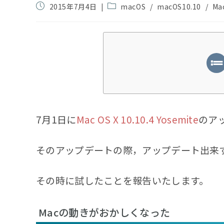
投
投
2015年7月4日
macOS
/
macOS10.10
/
Ma
稿
稿
公
カ
開
テ
日:
ゴ
リ
ー:
7月1日に
Mac OS X 10.10.4 Yosemite
のア
そのアップデートの際，アップデート出来
その時に試したことを報告いたします。
Macの動きがおかしくなった