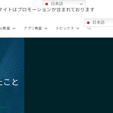
日本語
サイトはプロモーションが含まれております
日本語
ac教室
アプリ教室
トピックス
ウ
ェ
ブ
したこと
サ
イ