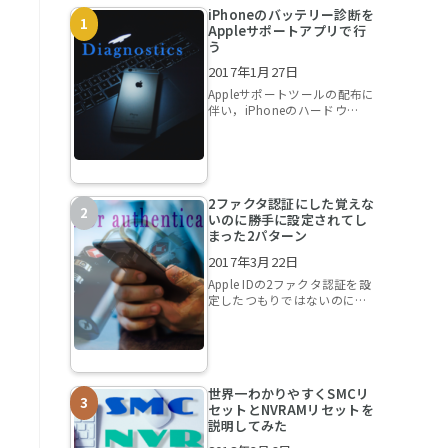
iPhoneのバッテリー診断を
Appleサポートアプリで行
う
2017年1月27日
Appleサポートツールの配布に
伴い，iPhoneのハードウ…
2ファクタ認証にした覚えな
いのに勝手に設定されてし
い
まった2パターン
2017年3月22日
Apple IDの2ファクタ認証を設
定したつもりではないのに…
世界一わかりやすくSMCリ
セットとNVRAMリセットを
説明してみた