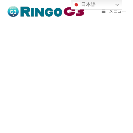
コ
日本語
メニュー
ン
テ
ン
ツ
へ
ス
キ
ッ
プ