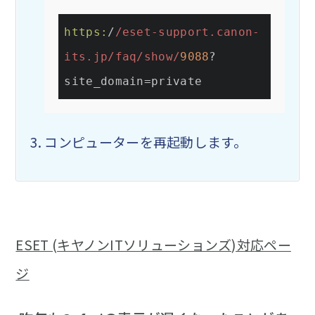
https:
/
/eset-support.canon-
its.jp/faq
/show/
9088
?
site_domain=private
コンピューターを再起動します。
ESET (キヤノンITソリューションズ)対応ペー
ジ