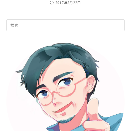
2017年2月22日
Pre
Es
to
clo
th
sea
pan