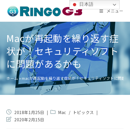
コ
日本語
メニュー
ン
テ
ン
Macが再起動を繰り返す症
ツ
状が！セキュリティソフト
へ
ス
に問題があるかも
キ
ッ
ホーム
»
macが再起動を繰り返す症状が！セキュリティソフトに問題が
プ
投
投
2018年1月25日
Mac
/
トピックス
稿
稿
投
2020年2月15日
公
カ
稿
開
テ