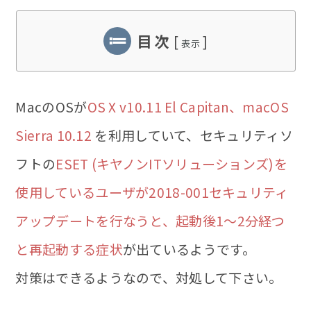
の
日:
ゴ
最
リ
終
ー:
目 次
[
]
変
表示
更
日:
MacのOSが
OS X v10.11 El Capitan、macOS
Sierra 10.12
を利用していて、セキュリティソ
フトの
ESET (キヤノンITソリューションズ)を
使用しているユーザが2018-001セキュリティ
アップデートを行なうと、起動後1〜2分経つ
と再起動する症状
が出ているようです。
対策はできるようなので、対処して下さい。