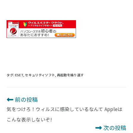
タグ
:
ESET
,
セキュリティソフト
,
再起動を繰り返す
前の投稿
そ
の
気をつけろ！ウィルスに感染しているなんて Appleは
他
の
こんな表示しないぞ!
記
次の投稿
事
を