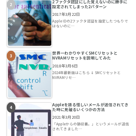
2ファクタ認証にした覚えないのに勝手に
設定されてしまった2パターン
2017年3月22日
Apple IDの2ファクタ認証を設定したつもりで
はないのに…
世界一わかりやすくSMCリセットと
NVRAMリセットを説明してみた
2018年3月6日
2024年最新版はこちら ⇓ SMCリセットと
NVRAMリセ…
Appleを語る怪しいメールが送信されてき
た時に見破るいくつかの方法
2021年3月20日
「Appleからの領収書。」というメールが送信
されてきました…