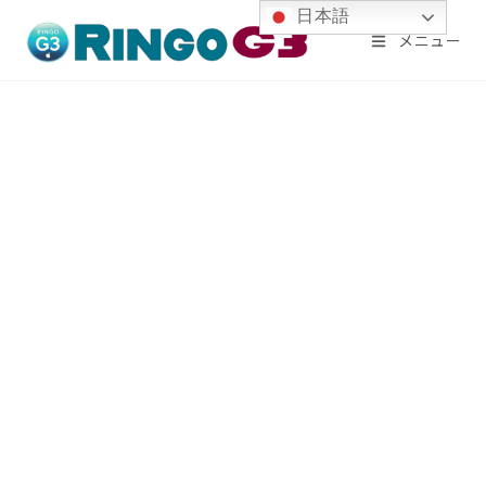
コ
日本語
メニュー
ン
テ
ン
ツ
へ
ス
キ
ッ
プ