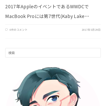
2017年AppleのイベントであるWWDCで
MacBook Proには第7世代(Kaby Lake…
0件のコメント
2017年5月29日
Pre
Es
to
clo
th
sea
pan