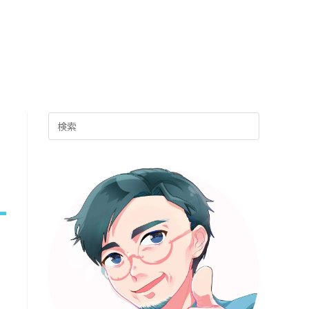
ト
の
Press
検
Escape
to
索
close
the
search
を
panel.
ト