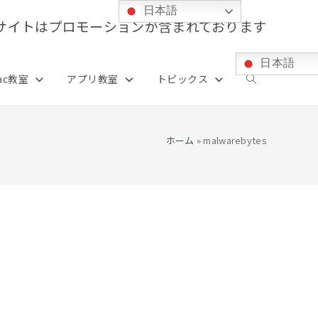
日本語
サイトはプロモーションが含まれております
日本語
ac教室
アプリ教室
トピックス
ウ
ェ
ホーム
»
malwarebytes
ブ
サ
イ