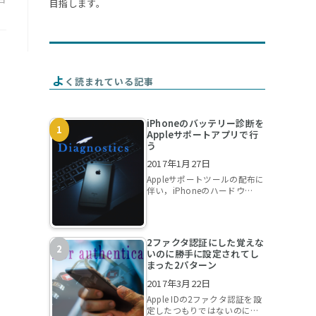
目指します。
よ
く読まれている記事
iPhoneのバッテリー診断を
Appleサポートアプリで行
う
2017年1月27日
Appleサポートツールの配布に
伴い，iPhoneのハードウ…
2ファクタ認証にした覚えな
いのに勝手に設定されてし
まった2パターン
2017年3月22日
Apple IDの2ファクタ認証を設
定したつもりではないのに…