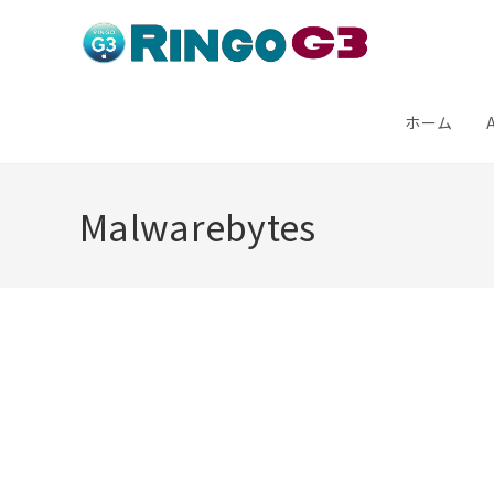
コ
ン
テ
ン
ホーム
ツ
へ
Malwarebytes
ス
キ
ッ
プ