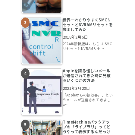
世界一わかりやすくSMCリ
セットとNVRAMリセットを
説明してみた
2018年3月6日
2024年最新版はこちら ⇓ SMC
リセットとNVRAMリセ…
Appleを語る怪しいメール
が送信されてきた時に見破
るいくつかの方法
2021年3月20日
「Appleからの領収書。」とい
うメールが送信されてきまし
た…
TimeMachineバックアッ
プの「ライブラリ」ってど
うやって表示するんだっけ