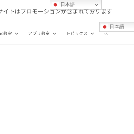
日本語
サイトはプロモーションが含まれております
日本語
ac教室
アプリ教室
トピックス
ウ
ェ
ブ
サ
イ