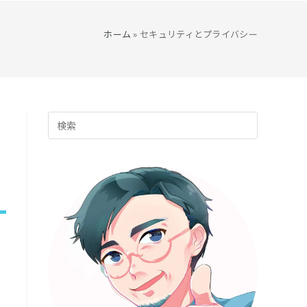
ト
ホーム
»
セキュリティとプライバシー
の
Press
検
Escape
to
索
close
the
search
を
panel.
ト