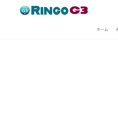
コ
ン
テ
ン
ホーム
ツ
へ
ス
キ
ッ
プ