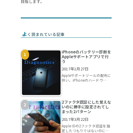
目指します。
よ
く読まれている記事
iPhoneのバッテリー診断を
Appleサポートアプリで行
う
2017年1月27日
Appleサポートツールの配布に
伴い，iPhoneのハードウ…
2ファクタ認証にした覚えな
いのに勝手に設定されてし
まった2パターン
2017年3月22日
Apple IDの2ファクタ認証を設
定したつもりではないのに…