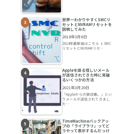
世界一わかりやすくSMCリ
セットとNVRAMリセットを
説明してみた
2018年3月6日
2024年最新版はこちら ⇓ SMC
リセットとNVRAMリセ…
Appleを語る怪しいメール
が送信されてきた時に見破
るいくつかの方法
2021年3月20日
「Appleからの領収書。」とい
うメールが送信されてきまし
た…
TimeMachineバックアッ
プの「ライブラリ」ってど
うやって表示するんだっけ