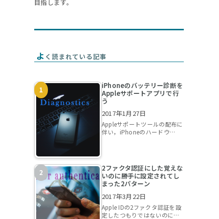
目指します。
よ
く読まれている記事
iPhoneのバッテリー診断を
Appleサポートアプリで行
う
2017年1月27日
Appleサポートツールの配布に
伴い，iPhoneのハードウ…
2ファクタ認証にした覚えな
いのに勝手に設定されてし
まった2パターン
2017年3月22日
Apple IDの2ファクタ認証を設
定したつもりではないのに…