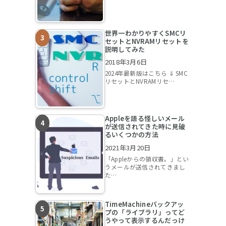
世界一わかりやすくSMCリ
セットとNVRAMリセットを
説明してみた
2018年3月6日
2024年最新版はこちら ⇓ SMC
リセットとNVRAMリセ…
Appleを語る怪しいメール
が送信されてきた時に見破
るいくつかの方法
2021年3月20日
「Appleからの領収書。」とい
うメールが送信されてきまし
た…
TimeMachineバックアッ
プの「ライブラリ」ってど
うやって表示するんだっけ