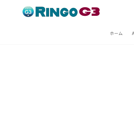
コ
ン
テ
ン
ホーム
ツ
へ
ス
キ
ッ
プ