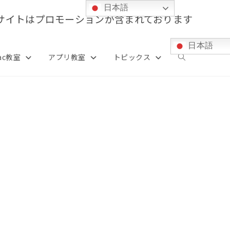
日本語
サイトはプロモーションが含まれております
日本語
ac教室
アプリ教室
トピックス
ウ
ェ
ブ
サ
イ