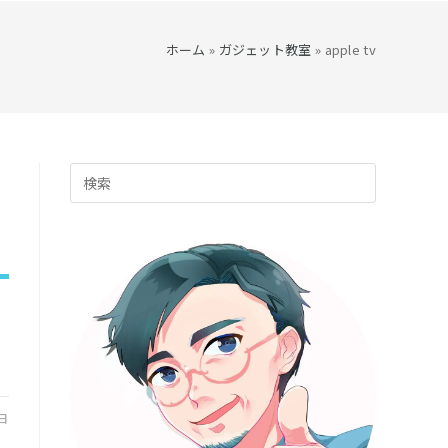
ト
ホーム
»
ガジェット教室
»
apple tv
の
Press
検
Escape
to
索
close
the
search
を
panel.
ト
2日