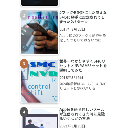
2ファクタ認証にした覚えな
いのに勝手に設定されてし
まった2パターン
2017年3月22日
Apple IDの2ファクタ認証を設
定したつもりではないのに…
世界一わかりやすくSMCリ
セットとNVRAMリセットを
説明してみた
2018年3月6日
2024年最新版はこちら ⇓ SMC
リセットとNVRAMリセ…
Appleを語る怪しいメール
が送信されてきた時に見破
るいくつかの方法
2021年3月20日