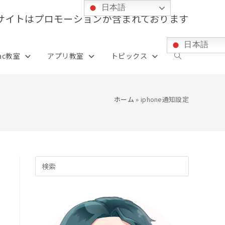
日本語
サイトはプロモーションが含まれております
日本語
ac教室
アプリ教室
トピックス
ウ
ェ
ホーム
»
iphone通知設定
ブ
Press
サ
Escape
to
イ
close
the