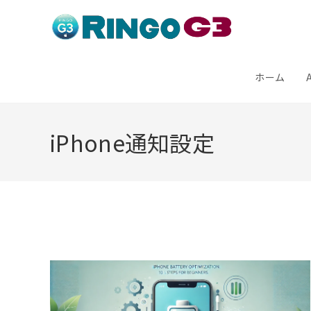
コ
ン
テ
ン
ホーム
ツ
へ
iPhone通知設定
ス
キ
ッ
プ