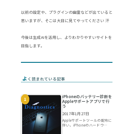
グ
以前の設定や、プラグインの幽霊などが出ていると
思いますが、そこは大目に見てやってください 汗
ル
今後は生成AIを活用し、よりわかりやすいサイトを
目指します。
よ
く読まれている記事
iPhoneのバッテリー診断を
Appleサポートアプリで行
う
2017年1月27日
Appleサポートツールの配布に
伴い，iPhoneのハードウ…