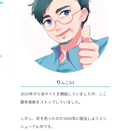
search
ト
panel.
の
検
1日
索
り
んごG3
2015年から当サイトを開設していましたが、ここ
を
数年更新をストップしていました。
ト
しかし、何を思ったのか2024年に復活しようとリ
ニューアル中です。