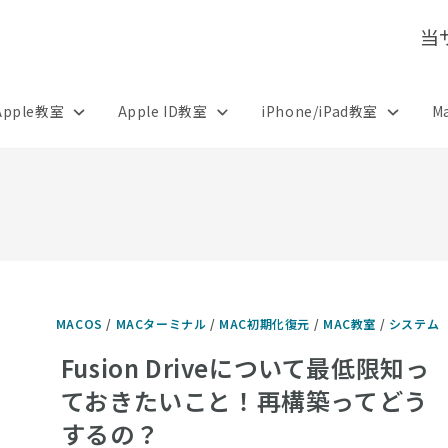
当
Apple教室
Apple ID教室
iPhone/iPad教室
M
MACOS
/
MACターミナル
/
MAC初期化復元
/
MAC教室
/
システム
Fusion Driveについて最低限知っ
ておきたいこと！再構築ってどう
するの？