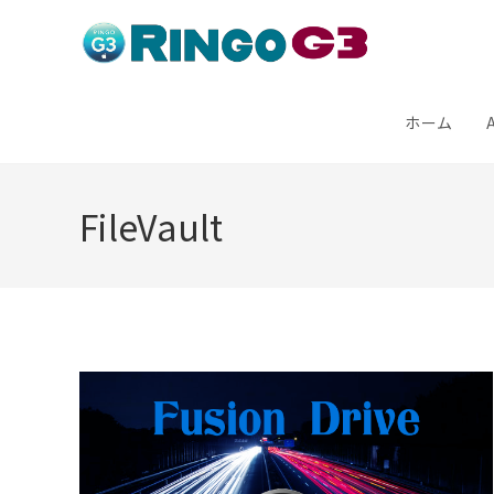
コ
ン
テ
ン
ホーム
ツ
へ
FileVault
ス
キ
ッ
プ