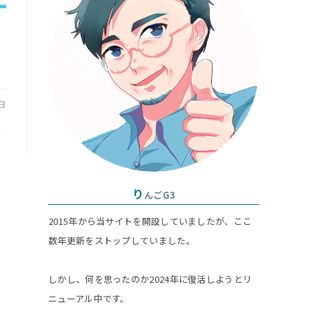
search
ト
panel.
の
5日
検
索
り
んごG3
2015年から当サイトを開設していましたが、ここ
を
数年更新をストップしていました。
ト
しかし、何を思ったのか2024年に復活しようとリ
ニューアル中です。