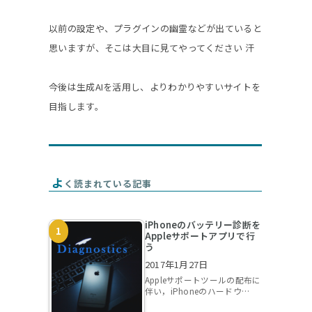
グ
以前の設定や、プラグインの幽霊などが出ていると
思いますが、そこは大目に見てやってください 汗
ル
今後は生成AIを活用し、よりわかりやすいサイトを
目指します。
よ
く読まれている記事
iPhoneのバッテリー診断を
Appleサポートアプリで行
う
2017年1月27日
Appleサポートツールの配布に
伴い，iPhoneのハードウ…