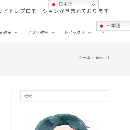
日本語
サイトはプロモーションが含まれております
日本語
ac教室
アプリ教室
トピックス
ウ
ェ
ホーム
»
filevault
ブ
Press
サ
Escape
to
イ
close
the