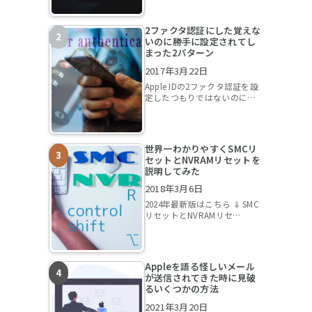
2ファクタ認証にした覚えな
いのに勝手に設定されてし
まった2パターン
2017年3月22日
Apple IDの2ファクタ認証を設
定したつもりではないのに…
世界一わかりやすくSMCリ
セットとNVRAMリセットを
説明してみた
2018年3月6日
2024年最新版はこちら ⇓ SMC
リセットとNVRAMリセ…
Appleを語る怪しいメール
が送信されてきた時に見破
るいくつかの方法
2021年3月20日