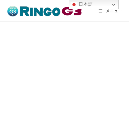
コ
日本語
メニュー
ン
テ
ン
ツ
へ
ス
キ
ッ
プ