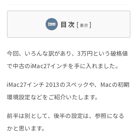
稿
稿
開
カ
の
日:
テ
最
ゴ
終
目 次
[
]
リ
変
表示
ー:
更
日:
今回、いろんな訳があり、
3万円という破格値
で中古のiMac27インチ
を手に入れました。
iMac27インチ 2013のスペックや、Macの初期
環境設定などをご紹介いたします。
前半は別として、後半の設定は、参照になる
かと思います。