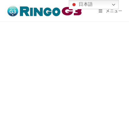
コ
日本語
メニュー
ン
テ
ン
ツ
へ
ス
キ
ッ
プ