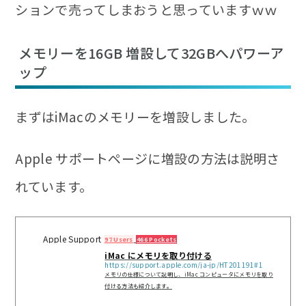
ションで売ってしまお
うと思っていますｗｗ
メモリーを16GB 増設して32GBへパワーア
ップ
まずは
iMacのメモリーを増設
しました。
Apple サポートページに増設の方法は説明さ
れています。
Apple Support
97 Users
466 Pockets
iMac にメモリを取り付ける
https://support.apple.com/ja-jp/HT201191#1
メモリの仕様について説明し、iMac コンピュータにメモリを取り
付ける方法も紹介します。