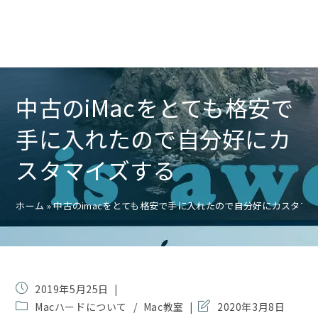
中古のiMacをとても格安で
手に入れたので自分好にカ
スタマイズする
ホーム
»
中古のimacをとても格安で手に入れたので自分好にカスタマ
投
2019年5月25日
稿
投
投
Macハードについて
/
Mac教室
2020年3月8日
公