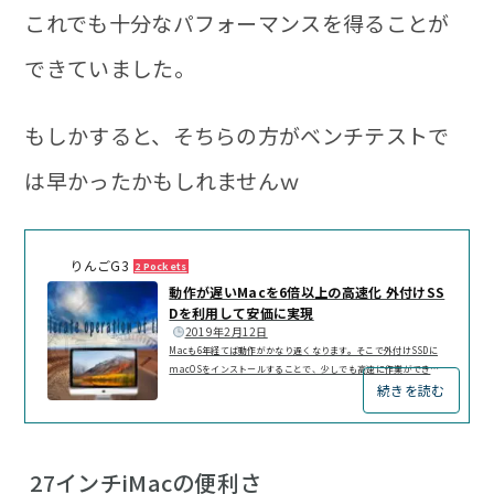
これでも十分なパフォーマンスを得ることが
できていました。
もしかすると、そちらの方がベンチテストで
は早かったかもしれませんｗ
りんごG3
2 Pockets
動作が遅いMacを6倍以上の高速化 外付けSS
Dを利用して安価に実現
2019年2月12日
Macも6年経てば動作がかなり遅くなります。そこで外付けSSDに
macOSをインストールすることで、少しでも高速に作業ができる
続きを読む
ようにしました。私のiMacは2013年に購入したHDDのモデルです
が、ここ1〜2年は動作が遅く感じていました。Mac本体の起動やP
hotoshop、illustratorなどのアプリはもとより、Chrome、Cot
Editor、挙げ句にはmacOSのメモアプリ起動までも、少し時間経
過しないと立ち上がらないといった状況で、ストレスが溜まる一方
27インチiMacの便利さ
でした。外付けSSDにmacOSをインストールし、起動ディスクを