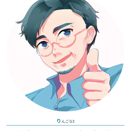
clo
th
sea
pan
り
んごG3