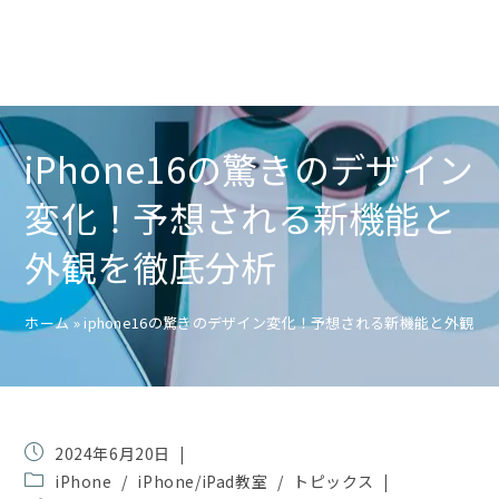
iPhone16の驚きのデザイン
変化！予想される新機能と
外観を徹底分析
ホーム
»
iphone16の驚きのデザイン変化！予想される新機能と外観を
投
2024年6月20日
稿
投
iPhone
/
iPhone/iPad教室
/
トピックス
公