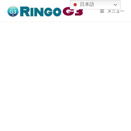
コ
日本語
メニュー
ン
テ
ン
ツ
へ
ス
キ
ッ
プ