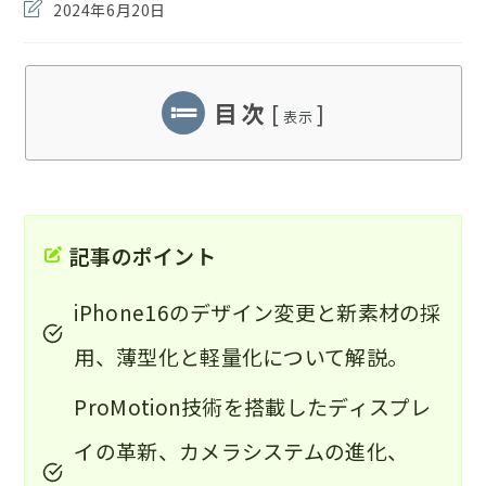
稿
投
2024年6月20日
開
カ
稿
日:
テ
の
ゴ
最
リ
終
ー:
目 次
[
]
変
表示
更
日:
記事のポイント
iPhone16のデザイン変更と新素材の採
用、薄型化と軽量化について解説。
ProMotion技術を搭載したディスプレ
イの革新、カメラシステムの進化、