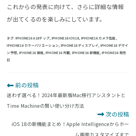
これからの発表に向けて、さらに詳細な情報
が出てくるのを楽しみにしています。
タグ
:
IPHONE16 A18チップ
,
IPHONE16 IOS18
,
IPHONE16 カメラ性能
,
IPHONE16 カラーバリエーション
,
IPHONE16 ディスプレイ
,
IPHONE16 デザイ
ン予想
,
IPHONE16 価格
,
IPHONE16 外観
,
IPHONE16 新機能
,
IPHONE16 発売
日
前の投稿
そ
の
迷わず選べる！2024年最新版Mac移行アシスタントと
他
の
Time Machineの賢い使い分け方法
記
次の投稿
事
を
iOS 18の新機能まとめ！Apple Intelligenceからホー
読
む
ム画面カスタマイズまで